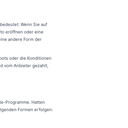
 bedeutet: Wenn Sie auf
to eröffnen oder eine
eine andere Form der
bots oder die Konditionen
rd vom Anbieter gezahlt,
iate-Programme. Hatten
olgenden Formen erfolgen: