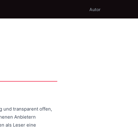
Autor
ig und transparent offen,
chenen Anbietern
en als Leser eine