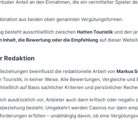
ntualer Anteil an den Einnahmen, die ein vermittelter Spieler
.
bination aus beiden oben genannten Vergütungsformen.
ng besteht ausschließlich zwischen
Hatten Touristik
und den je
en Inhalt, die Bewertung oder die Empfehlung
auf dieser Websit
r Redaktion
-Beziehungen beeinflusst die redaktionelle Arbeit von
Markus S
 Touristik, in keiner Weise. Alle Bewertungen, Vergleiche un
ießlich auf Basis sachlicher Kriterien und persönlicher Recher
ich ausdrücklich vor, Anbieter auch dann kritisch oder negativ
tsbeziehung besteht. Umgekehrt werden Casinos nur dann empf
nforderungen erfüllen – unabhängig davon, ob eine Vergütungsv