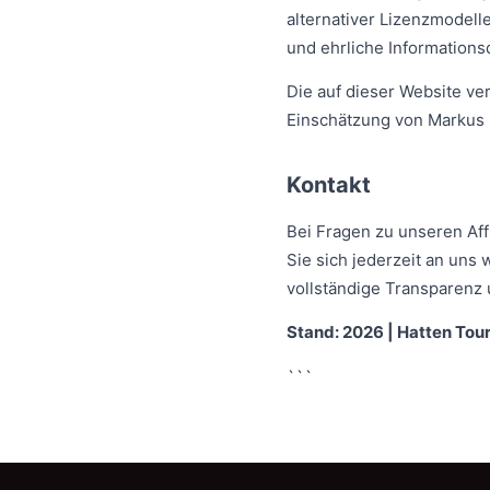
alternativer Lizenzmodelle
und ehrliche Informationsq
Die auf dieser Website ver
Einschätzung von Markus S
Kontakt
Bei Fragen zu unseren Aff
Sie sich jederzeit an uns
vollständige Transparenz
Stand: 2026 | Hatten Tour
```